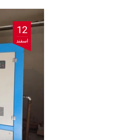
12
اسفند