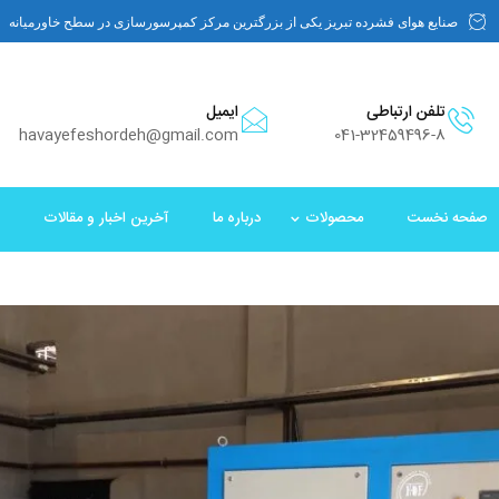
صنایع هوای فشرده تبریز یکی از بزرگترین مرکز کمپرسورسازی در سطح خاورمیانه
تلفن ارتباطی
ایمیل
havayefeshordeh@gmail.com
041-32459496-8
صفحه نخست
محصولات
درباره ما
آخرین اخبار و مقالات