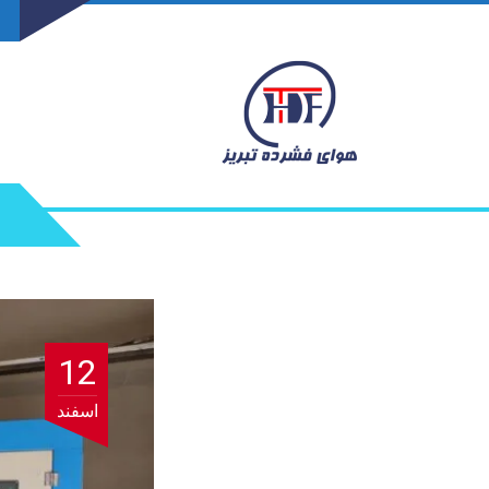
12
اسفند