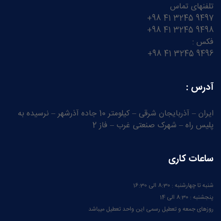
تلفنهای تماس
9497 3245 41 98+
9498 3245 41 98+
فکس :
9496 3245 41 98+
آدرس :
ایران – آذربایجان شرقی – کیلومتر 10 جاده آذرشهر – نرسیده به
پلیس راه – شهرک صنعتی غرب – فاز 2
ساعات کاری
شنبه تا چهارشنبه : 8:30 الی 16:30
پنجشنبه : 8:30 الی 14
روزهای جمعه و تعطیل رسمی این واحد تعطیل میباشد