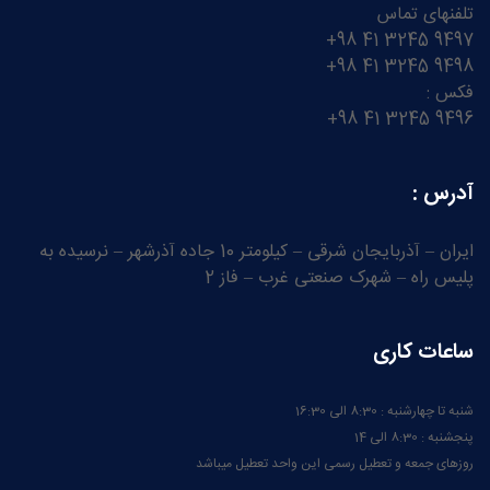
تلفنهای تماس
9497 3245 41 98+
9498 3245 41 98+
فکس :
9496 3245 41 98+
آدرس :
ایران – آذربایجان شرقی – کیلومتر 10 جاده آذرشهر – نرسیده به
پلیس راه – شهرک صنعتی غرب – فاز 2
ساعات کاری
شنبه تا چهارشنبه : 8:30 الی 16:30
پنجشنبه : 8:30 الی 14
روزهای جمعه و تعطیل رسمی این واحد تعطیل میباشد