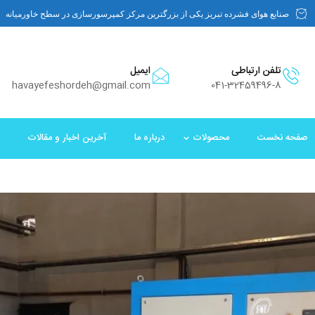
صنایع هوای فشرده تبریز یکی از بزرگترین مرکز کمپرسورسازی در سطح خاورمیانه
تلفن ارتباطی
ایمیل
havayefeshordeh@gmail.com
041-32459496-8
صفحه نخست
محصولات
درباره ما
آخرین اخبار و مقالات