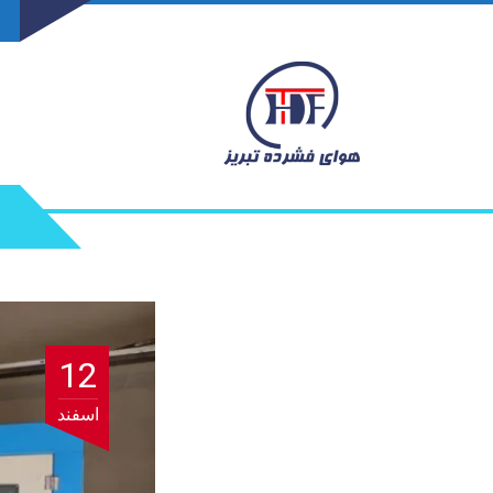
12
اسفند