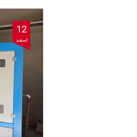
12
اسفند