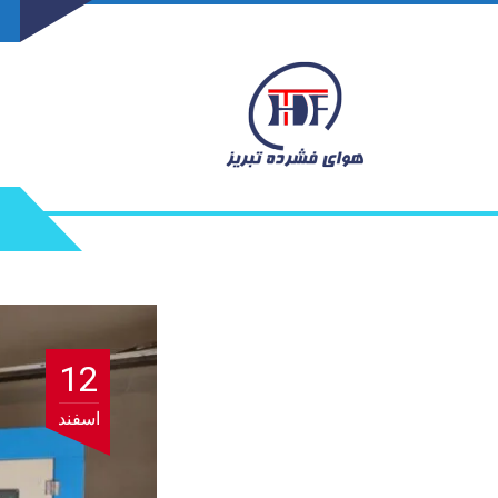
12
اسفند