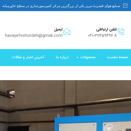
صنایع هوای فشرده تبریز یکی از بزرگترین مرکز کمپرسورسازی در سطح خاورمیانه
تلفن ارتباطی
ایمیل
havayefeshordeh@gmail.com
041-32459496-8
صفحه نخست
محصولات
درباره ما
آخرین اخبار و مقالات