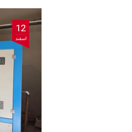
12
اسفند