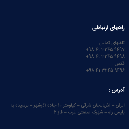
راههای ارتباطی
تلفنهای تماس
9497 3245 41 98+
9498 3245 41 98+
فکس :
9496 3245 41 98+
آدرس :
ایران – آذربایجان شرقی – کیلومتر 10 جاده آذرشهر – نرسیده به
پلیس راه – شهرک صنعتی غرب – فاز 2