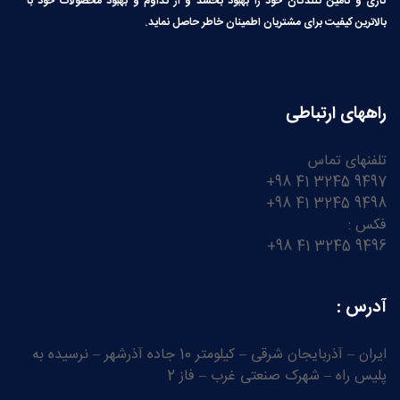
کاری و تامین کنندگان خود را بهبود بخشد و از تداوم و بهبود محصولات خود با
بالاترین کیفیت برای مشتریان اطمینان خاطر حاصل نماید.
راههای ارتباطی
تلفنهای تماس
9497 3245 41 98+
9498 3245 41 98+
فکس :
9496 3245 41 98+
آدرس :
ایران – آذربایجان شرقی – کیلومتر 10 جاده آذرشهر – نرسیده به
پلیس راه – شهرک صنعتی غرب – فاز 2