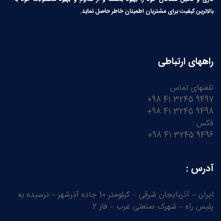
بالاترین کیفیت برای مشتریان اطمینان خاطر حاصل نماید.
راههای ارتباطی
تلفنهای تماس
9497 3245 41 98+
9498 3245 41 98+
فکس :
9496 3245 41 98+
آدرس :
ایران – آذربایجان شرقی – کیلومتر 10 جاده آذرشهر – نرسیده به
پلیس راه – شهرک صنعتی غرب – فاز 2