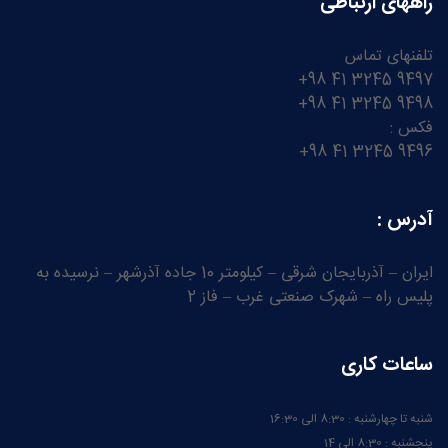
راههای ارتباطی
تلفنهای تماس
9497 3245 41 98+
9498 3245 41 98+
فکس :
9496 3245 41 98+
آدرس :
ایران – آذربایجان شرقی – کیلومتر 10 جاده آذرشهر – نرسیده به
پلیس راه – شهرک صنعتی غرب – فاز 2
ساعات کاری
شنبه تا چهارشنبه : 8:30 الی 16:30
پنجشنبه : 8:30 الی 14