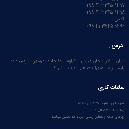
9497 3245 41 98+
9498 3245 41 98+
فکس :
9496 3245 41 98+
آدرس :
ایران – آذربایجان شرقی – کیلومتر 10 جاده آذرشهر – نرسیده به
پلیس راه – شهرک صنعتی غرب – فاز 2
ساعات کاری
شنبه تا چهارشنبه : 8:30 الی 16:30
پنجشنبه : 8:30 الی 14
روزهای جمعه و تعطیل رسمی این واحد تعطیل میباشد