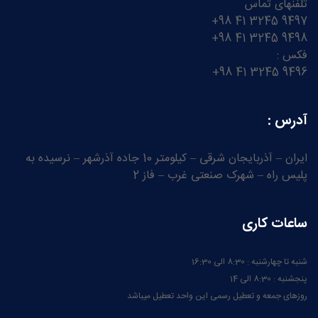
تلفنهای تماس
9497 3245 41 98+
9498 3245 41 98+
فکس :
9496 3245 41 98+
آدرس :
ایران – آذربایجان شرقی – کیلومتر 10 جاده آذرشهر – نرسیده به
پلیس راه – شهرک صنعتی غرب – فاز 2
ساعات کاری
شنبه تا چهارشنبه : 8:30 الی 16:30
پنجشنبه : 8:30 الی 14
روزهای جمعه و تعطیل رسمی این واحد تعطیل میباشد