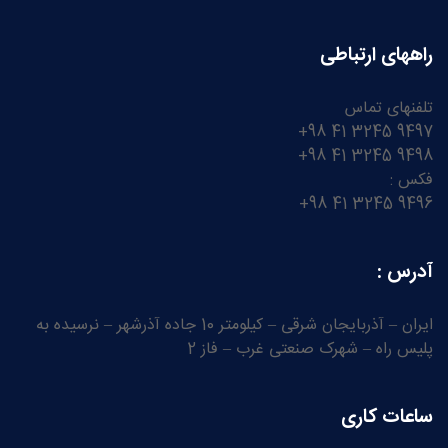
راههای ارتباطی
تلفنهای تماس
9497 3245 41 98+
9498 3245 41 98+
فکس :
9496 3245 41 98+
آدرس :
ایران – آذربایجان شرقی – کیلومتر 10 جاده آذرشهر – نرسیده به
پلیس راه – شهرک صنعتی غرب – فاز 2
ساعات کاری