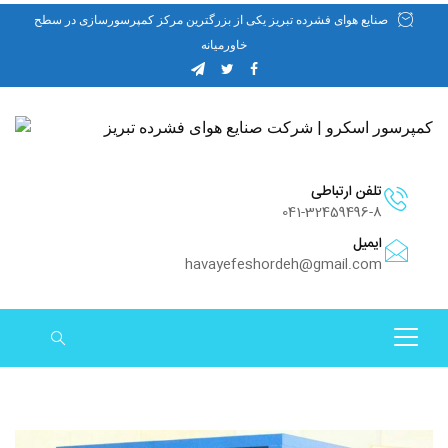
صنایع هوای فشرده تبریز یکی از بزرگترین مرکز کمپرسورسازی در سطح
خاورمیانه
تلفن ارتباطی
041-32459496-8
ایمیل
havayefeshordeh@gmail.com