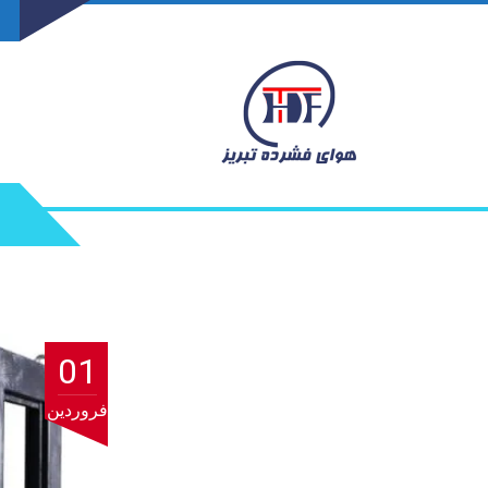
01
فروردین