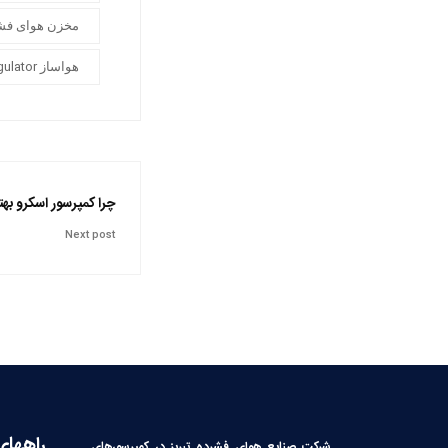
مخزن هوای فش
هواساز air compressor regulator
چرا کمپرسور اسکرو بهت
Next post
راههای
شرکت صنایع هوای فشرده تبریز در کمپرسورهای