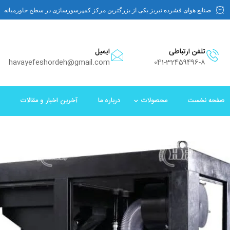
صنایع هوای فشرده تبریز یکی از بزرگترین مرکز کمپرسورسازی در سطح خاورمیانه
تلفن ارتباطی
ایمیل
havayefeshordeh@gmail.com
041-32459496-8
صفحه نخست
محصولات
درباره ما
آخرین اخبار و مقالات