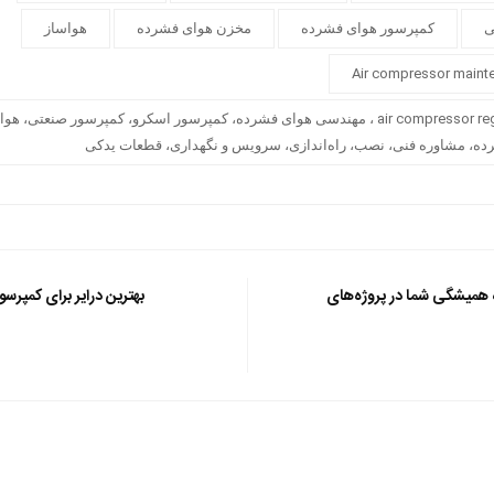
ی
کمپرسور هوای فشرده
مخزن هوای فشرده
هواساز
هواساز air compressor regulator ، مهندسی هوای فشرده، کمپرسور اسکرو، کمپرسور صنعتی
رده، مشاوره فنی، نصب، راه‌اندازی، سرویس و نگهداری، قطعات یدکی
ه همیشگی شما در پروژه‌های
بهترین درایر برای کمپرسور اسکرو 0