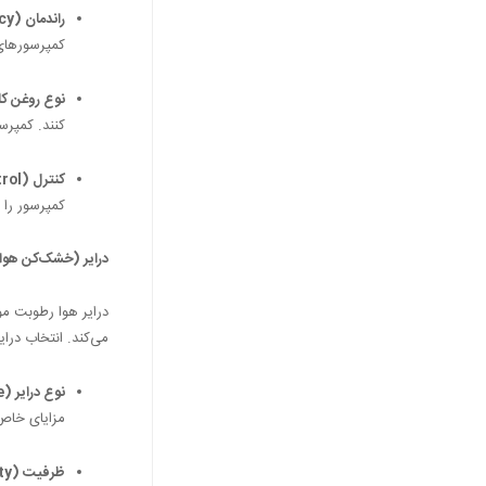
راندمان (Efficiency):
کمپرسورهای 
نوع روغن کاری (ion Type
کنند. کمپرس
کنترل (Control):
کمپرسور را 
درایر (خشک‌کن هوا
درایر هوا رطوبت مو
می‌کند. انتخاب درا
نوع درایر (Type):
مزایای خاص 
ظرفیت (Capacity):