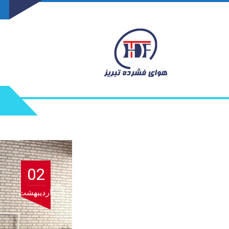
02
اردیبهشت