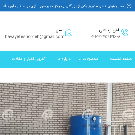
صنایع هوای فشرده تبریز یکی از بزرگترین مرکز کمپرسورسازی در سطح خاورمیانه
تلفن ارتباطی
ایمیل
havayefeshordeh@gmail.com
041-32459496-8
صفحه نخست
محصولات
درباره ما
آخرین اخبار و مقالات