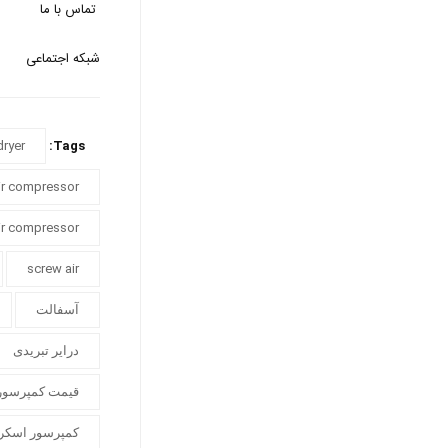
تماس با ما
شبکه اجتماعی
dryer
Tags:
air compressor
air compressor
screw air
آسفالت
درایر تبریدی
قیمت کمپرسور
کمپرسور اسکرو