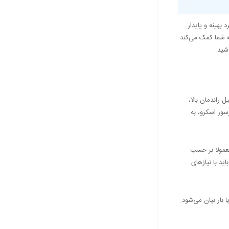
بهینه و پایدار
ه شما کمک می‌کند
شید.
 راندمان بالا،
سور اسکرو، به
معمولا بر حسب
رسور باید با نیازهای
هوای فشرده شده معمولا بر حسب PSI (pounds per square inch) یا بار بیان می‌شود.