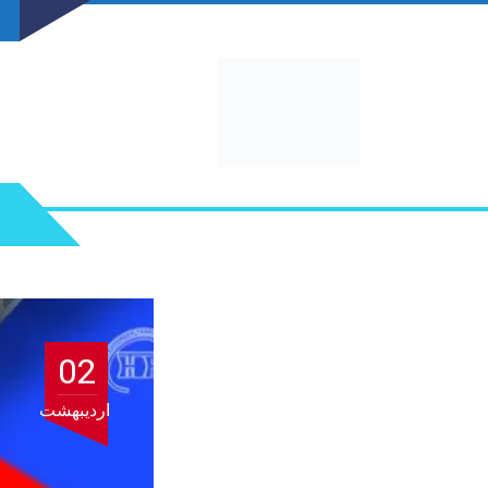
02
اردیبهشت