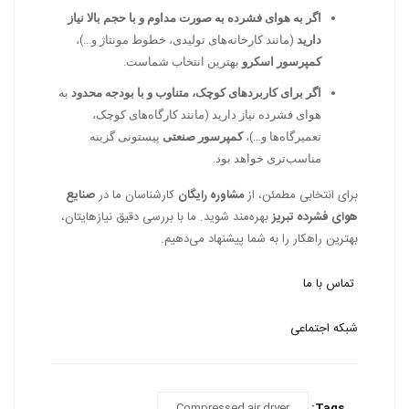
اگر به هوای فشرده به صورت مداوم و با حجم بالا نیاز
دارید
(مانند کارخانه‌های تولیدی، خطوط مونتاژ و…)،
کمپرسور اسکرو
بهترین انتخاب شماست.
اگر برای کاربردهای کوچک، متناوب و با بودجه محدود
به
هوای فشرده نیاز دارید (مانند کارگاه‌های کوچک،
تعمیرگاه‌ها و…)،
کمپرسور صنعتی
پیستونی گزینه
مناسب‌تری خواهد بود.
برای انتخابی مطمئن، از
مشاوره رایگان
کارشناسان ما در
صنایع
هوای فشرده تبریز
بهره‌مند شوید. ما با بررسی دقیق نیازهایتان،
بهترین راهکار را به شما پیشنهاد می‌دهیم.
تماس با ما
شبکه اجتماعی
Compressed air dryer
Tags: