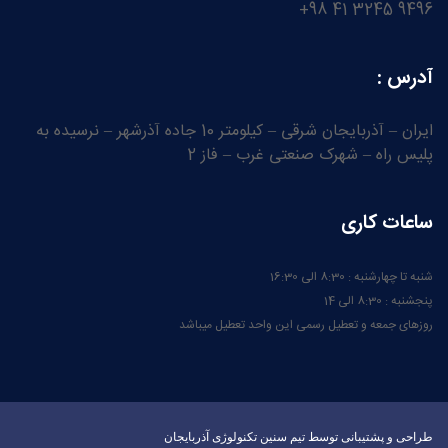
9496 3245 41 98+
آدرس :
ایران – آذربایجان شرقی – کیلومتر 10 جاده آذرشهر – نرسیده به
پلیس راه – شهرک صنعتی غرب – فاز 2
ساعات کاری
شنبه تا چهارشنبه : 8:30 الی 16:30
پنجشنبه : 8:30 الی 14
روزهای جمعه و تعطیل رسمی این واحد تعطیل میباشد
طراحی و پشتیبانی توسط تیم سنین تکنولوژی آذربایجان