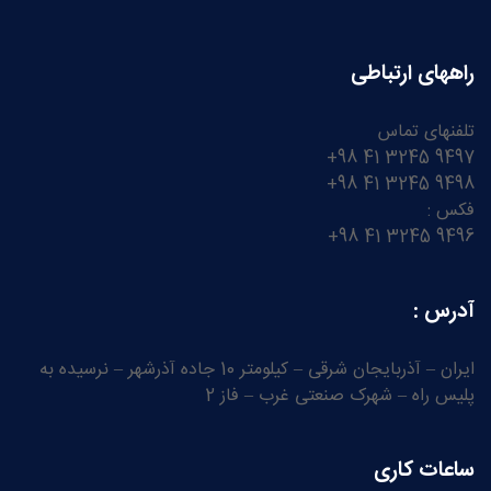
راههای ارتباطی
تلفنهای تماس
9497 3245 41 98+
9498 3245 41 98+
فکس :
9496 3245 41 98+
آدرس :
ایران – آذربایجان شرقی – کیلومتر 10 جاده آذرشهر – نرسیده به
پلیس راه – شهرک صنعتی غرب – فاز 2
ساعات کاری