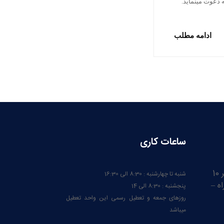
 دعوت مینماید.
ادامه مطلب
ساعات کاری
ایران – آذربایجان شرقی – کیلومتر 10
شنبه تا چهارشنبه : 8:30 الی 16:30
ه –
پنجشنبه : 8:30 الی 14
روزهای جمعه و تعطیل رسمی این واحد تعطیل
میباشد