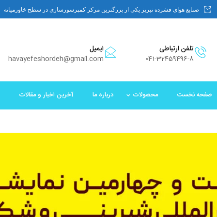
صنایع هوای فشرده تبریز یکی از بزرگترین مرکز کمپرسورسازی در سطح خاورمیانه
تلفن ارتباطی
ایمیل
havayefeshordeh@gmail.com
041-32459496-8
صفحه نخست
محصولات
درباره ما
آخرین اخبار و مقالات