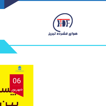
06
شهریور