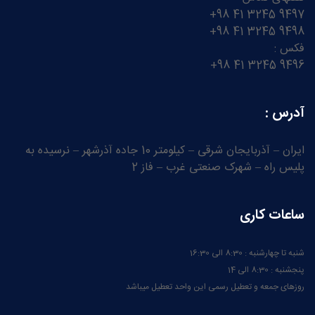
9497 3245 41 98+
9498 3245 41 98+
فکس :
9496 3245 41 98+
آدرس :
ایران – آذربایجان شرقی – کیلومتر 10 جاده آذرشهر – نرسیده به
پلیس راه – شهرک صنعتی غرب – فاز 2
ساعات کاری
شنبه تا چهارشنبه : 8:30 الی 16:30
پنجشنبه : 8:30 الی 14
روزهای جمعه و تعطیل رسمی این واحد تعطیل میباشد