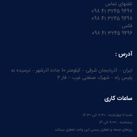
تلفنهای تماس
9497 3245 41 98+
9498 3245 41 98+
فکس :
9496 3245 41 98+
آدرس :
ایران – آذربایجان شرقی – کیلومتر 10 جاده آذرشهر – نرسیده به
پلیس راه – شهرک صنعتی غرب – فاز 2
ساعات کاری
شنبه تا چهارشنبه : 8:30 الی 16:30
پنجشنبه : 8:30 الی 14
روزهای جمعه و تعطیل رسمی این واحد تعطیل میباشد