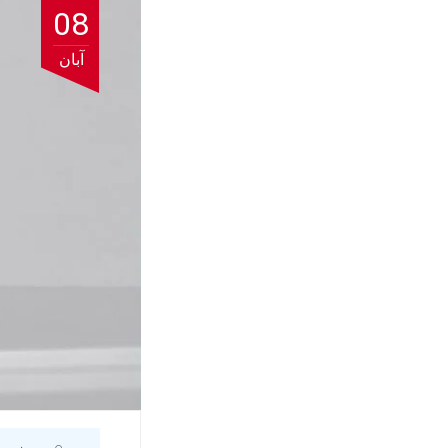
08
آبان