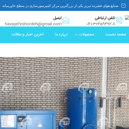
صنایع هوای فشرده تبریز یکی از بزرگترین مرکز کمپرسورسازی در سطح خاورمیانه
تلفن ارتباطی
ایمیل
havayefeshordeh@gmail.com
041-32459496-8
صفحه نخست
محصولات
درباره ما
آخرین اخبار و مقالات