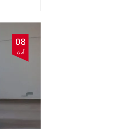
08
آبان