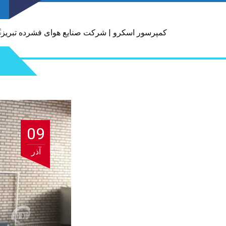
09
آذر