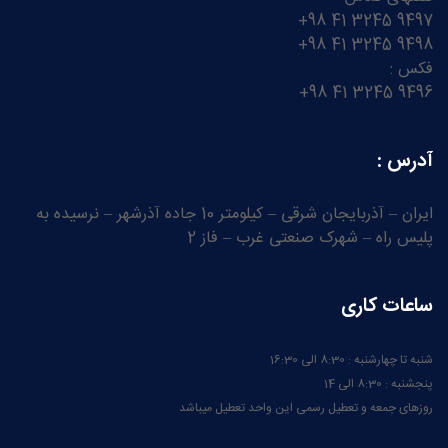
9497 3245 41 98+
9498 3245 41 98+
فکس :
9496 3245 41 98+
آدرس :
ایران – آذربایجان شرقی – کیلومتر 10 جاده آذرشهر – نرسیده به
پلیس راه – شهرک صنعتی غرب – فاز 2
ساعات کاری
شنبه تا چهارشنبه : 8:30 الی 16:30
پنجشنبه : 8:30 الی 14
روزهای جمعه و تعطیل رسمی این واحد تعطیل میباشد