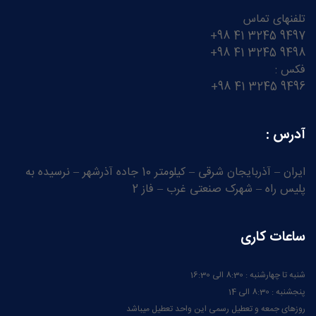
تلفنهای تماس
9497 3245 41 98+
9498 3245 41 98+
فکس :
9496 3245 41 98+
آدرس :
ایران – آذربایجان شرقی – کیلومتر 10 جاده آذرشهر – نرسیده به
پلیس راه – شهرک صنعتی غرب – فاز 2
ساعات کاری
شنبه تا چهارشنبه : 8:30 الی 16:30
پنجشنبه : 8:30 الی 14
روزهای جمعه و تعطیل رسمی این واحد تعطیل میباشد