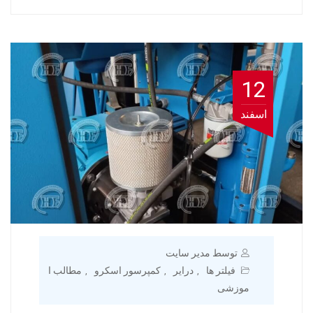
12
اسفند
توسط مدیر سایت
فیلتر ها
درایر
کمپرسور اسکرو
مطالب ا
,
,
,
موزشی