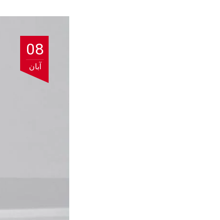
08
آبان