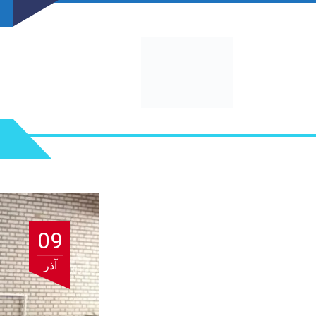
09
آذر