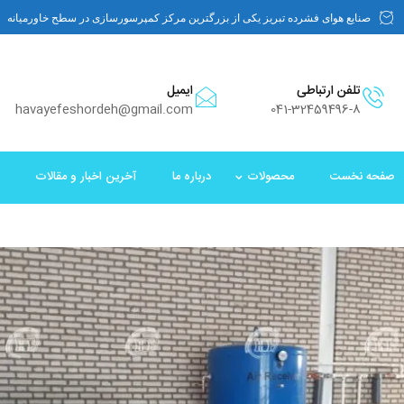
صنایع هوای فشرده تبریز یکی از بزرگترین مرکز کمپرسورسازی در سطح خاورمیانه
تلفن ارتباطی
ایمیل
havayefeshordeh@gmail.com
041-32459496-8
صفحه نخست
محصولات
درباره ما
آخرین اخبار و مقالات