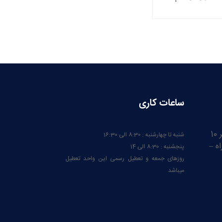
ساعات کاری
ایران – آذربایجان شرقی – کیلومتر 10
شنبه تا چهارشنبه : 8:30 الی 16:30
ه –
پنجشنبه : 8:30 الی 14
روزهای جمعه و تعطیل رسمی این واحد تعطیل
میباشد