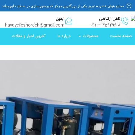
صنایع هوای فشرده تبریز یکی از بزرگترین مرکز کمپرسورسازی در سطح خاورمیانه
تلفن ارتباطی
ایمیل
havayefeshordeh@gmail.com
041-32459496-8
صفحه نخست
محصولات
درباره ما
آخرین اخبار و مقالات