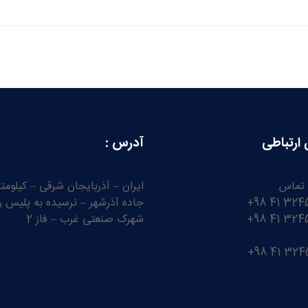
 ارتباطی
آدرس :
 تماس
جاده آذرشهر – نرسیده به پلیس را
شهرک صنعتی غرب – فاز 2