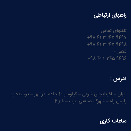
راههای ارتباطی
تلفنهای تماس
9497 3245 41 98+
9498 3245 41 98+
فکس :
9496 3245 41 98+
آدرس :
ایران – آذربایجان شرقی – کیلومتر 10 جاده آذرشهر – نرسیده به
پلیس راه – شهرک صنعتی غرب – فاز 2
ساعات کاری