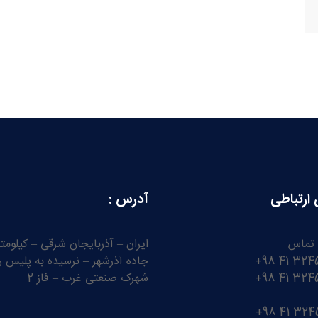
 ارتباطی
آدرس :
 تماس
جاده آذرشهر – نرسیده به پلیس را
شهرک صنعتی غرب – فاز 2