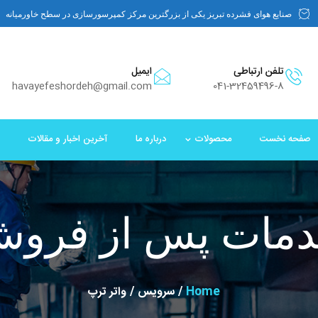
صنایع هوای فشرده تبریز یکی از بزرگترین مرکز کمپرسورسازی در سطح خاورمیانه
تلفن ارتباطی
ایمیل
havayefeshordeh@gmail.com
041-32459496-8
صفحه نخست
محصولات
درباره ما
آخرین اخبار و مقالات
مات پس از فرو
Home
سرویس
واتر ترپ