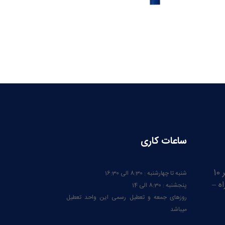
ساعات کاری
ایران – آذربایجان شرقی – کیلومتر 10
شنبه تا چهارشنبه : 8:30 الی 16:30
ه –
پنجشنبه : 8:30 الی 14
روزهای جمعه و تعطیل رسمی این واحد تعطیل
میباشد