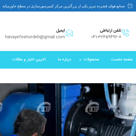
صنایع هوای فشرده تبریز یکی از بزرگترین مرکز کمپرسورسازی در سطح خاورمیانه
تلفن ارتباطی
ایمیل
havayefeshordeh@gmail.com
041-32459496-8
صفحه نخست
محصولات
درباره ما
آخرین اخبار و مقالات