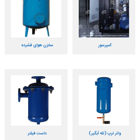
کمپرسور
مخزن هوای فشرده
واتر ترپ (تله آبگیر)
داست فیلتر