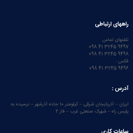
راههای ارتباطی
تلفنهای تماس
9497 3245 41 98+
9498 3245 41 98+
فکس :
9496 3245 41 98+
آدرس :
ایران – آذربایجان شرقی – کیلومتر 10 جاده آذرشهر – نرسیده به
پلیس راه – شهرک صنعتی غرب – فاز 2
ساعات کاری