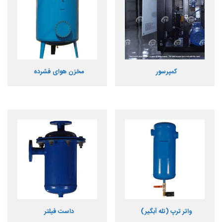
کمپرسور
مخزن هوای فشرده
واتر ترپ (تله آبگیر)
داست فیلتر