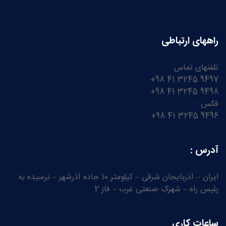
راههای ارتباطی
تلفنهای تماس
9497 3245 41 98+
9498 3245 41 98+
فکس :
9496 3245 41 98+
آدرس :
ایران – آذربایجان شرقی – کیلومتر 10 جاده آذرشهر – نرسیده به
پلیس راه – شهرک صنعتی غرب – فاز 2
ساعات کاری