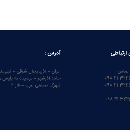
 ارتباطی
آدرس :
 تماس
جاده آذرشهر – نرسیده به پلیس را
شهرک صنعتی غرب – فاز 2