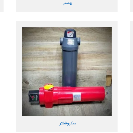
بوستر
میکروفیلتر