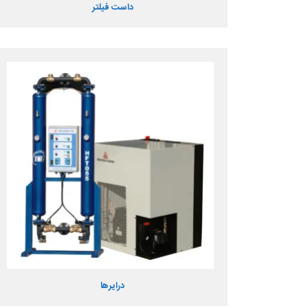
داست فیلتر
درایرها