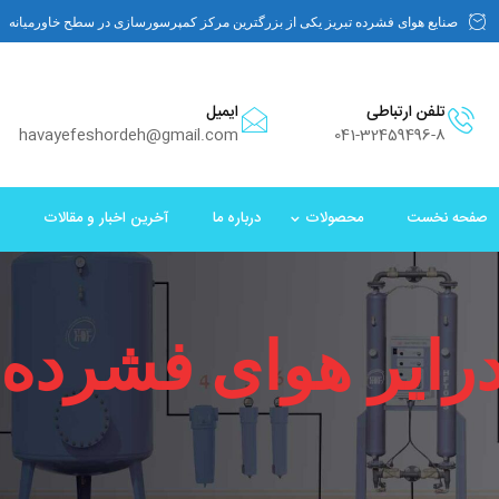
صنایع هوای فشرده تبریز یکی از بزرگترین مرکز کمپرسورسازی در سطح خاورمیانه
تلفن ارتباطی
ایمیل
havayefeshordeh@gmail.com
041-32459496-8
صفحه نخست
محصولات
درباره ما
آخرین اخبار و مقالات
رایر هوای فشرده 