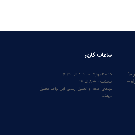
ساعات کاری
ایران – آذربایجان شرقی – کیلومتر 10
شنبه تا چهارشنبه : 8:30 الی 16:30
ه –
پنجشنبه : 8:30 الی 14
روزهای جمعه و تعطیل رسمی این واحد تعطیل
میباشد