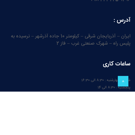
آدرس :
ایران – آذربایجان شرقی – کیلومتر 10 جاده آذرشهر – نرسیده به
پلیس راه – شهرک صنعتی غرب – فاز 2
ساعات کاری
شنبه تا چهارشنبه : 8:30 الی 16:30
پنجشنبه : 8:30 الی 14
روزهای جمعه و تعطیل رسمی این واحد تعطیل میباشد
طراحی و پشتیبانی توسط تیم سنین تکنولوژی آذربایجان