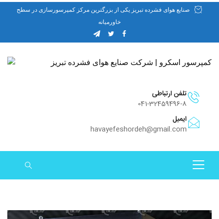
صنایع هوای فشرده تبریز یکی از بزرگترین مرکز کمپرسورسازی در سطح
خاورمیانه
تلفن ارتباطی
041-32459496-8
ایمیل
havayefeshordeh@gmail.com