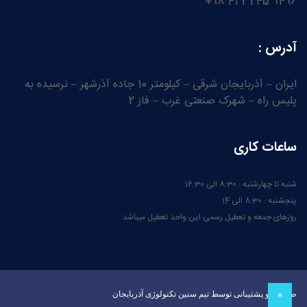
9496 3245 41 98+
آدرس :
ایران – آذربایجان شرقی – کیلومتر 10 جاده آذرشهر – نرسیده به
پلیس راه – شهرک صنعتی غرب – فاز 2
ساعات کاری
شنبه تا چهارشنبه : 8:30 الی 16:30
پنجشنبه : 8:30 الی 14
روزهای جمعه و تعطیل رسمی این واحد تعطیل میباشد
طراحی و پشتیبانی توسط تیم سنین تکنولوژی آذربایجان