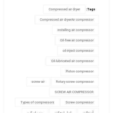
Compressed air dryer
Tags:
Compressed air dryerAir compressor
installing air compressor
Oil-free air compressor
oil-inject compressor
Oil-lubricated air compressor
Piston compressor
screw air
Rotary screw compressor
SCREW AIR COMPRESSOR
Types of compressors
Screw compressor
آسفالت
اویل اینجکت
پمپ اسکرو