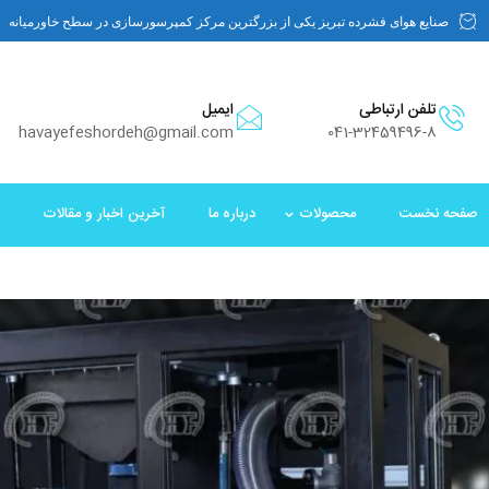
صنایع هوای فشرده تبریز یکی از بزرگترین مرکز کمپرسورسازی در سطح خاورمیانه
تلفن ارتباطی
ایمیل
havayefeshordeh@gmail.com
041-32459496-8
صفحه نخست
محصولات
درباره ما
آخرین اخبار و مقالات