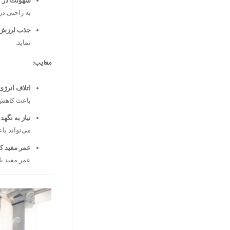
سهولت در ت
به راحتی د
جذب لرزش:
نماید.
معایب:
اتلاف انرژی
باعث کاهش 
نیاز به نگهد
می‌تواند ب
عمر مفید ک
عمر مفید بلب