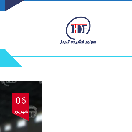
06
شهریور