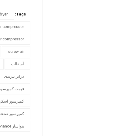
dryer
Tags:
air compressor
air compressor
screw air
آسفالت
درایر تبریدی
قیمت کمپرسور
کمپرسور اسکرو
کمپرسور صنعت
هواساز Air compressor maintenance