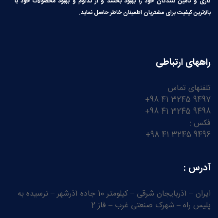
کاری و تامین کنندگان خود را بهبود بخشد و از تداوم و بهبود محصولات خود با
بالاترین کیفیت برای مشتریان اطمینان خاطر حاصل نماید.
راههای ارتباطی
تلفنهای تماس
9497 3245 41 98+
9498 3245 41 98+
فکس :
9496 3245 41 98+
آدرس :
ایران – آذربایجان شرقی – کیلومتر 10 جاده آذرشهر – نرسیده به
پلیس راه – شهرک صنعتی غرب – فاز 2