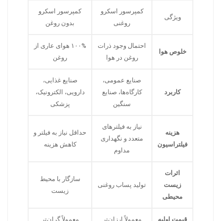
کمپرسور اسکرو
کمپرسور اسکرو
ویژگی
روغنی
بدون روغن
احتمال وجود ذرات
۱۰۰% هوای عاری از
خلوص هوا
روغن در هوا
روغن
صنایع عمومی،
صنایع غذایی،
کاربرد
کارگاه‌ها، صنایع
دارویی، الکترونیک،
سنگین
پزشکی
نیاز به فیلترهای
هزینه‌
حداقل نیاز به فیلتر و
متعدد و نگهداری
فیلتراسیون
کاهش هزینه
مداوم
اثرات
سازگار با محیط
زیست
تولید پساب روغنی
زیست
محیطی
قیمت اولیه
معمولاً ارزان‌تر
معمولاً گران‌تر