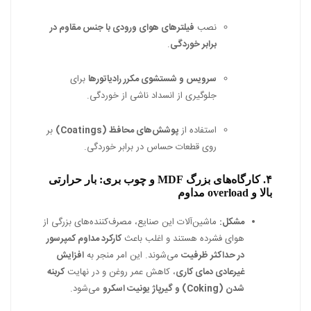
نصب
فیلترهای هوای ورودی با جنس مقاوم در
برابر خوردگی
.
سرویس و شستشوی مکرر رادیاتورها
برای
جلوگیری از انسداد ناشی از خوردگی.
استفاده از
پوشش‌های محافظ (Coatings)
بر
روی قطعات حساس در برابر خوردگی.
۴. کارگاه‌های بزرگ MDF و چوب بری: بار حرارتی
بالا و overload مداوم
مشکل:
ماشین‌آلات این صنایع، مصرف‌کننده‌های بزرگی از
هوای فشرده هستند و اغلب باعث
کارکرد مداوم کمپرسور
در حداکثر ظرفیت
می‌شوند. این امر منجر به
افزایش
غیرعادی دمای کاری
، کاهش عمر روغن و در نهایت
کربنه
شدن (Coking) و گیرپاژ یونیت اسکرو
می‌شود.