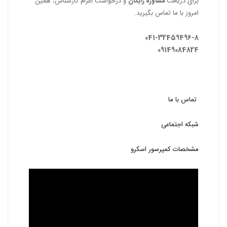
برای دریافت
مشاوره رایگان
و درخواست اعزام کارشناس، همین
امروز با ما تماس بگیرید.
041-32459496-8
09149084824
تماس با ما
شبکه اجتماعی
مشخصات کمپرسور اسکرو