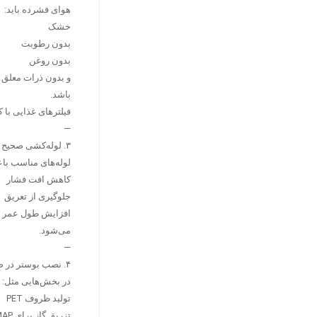
هوای فشرده باید:
خشک
بدون رطوبت
بدون روغن
و بدون ذرات معلق
باشد.
فیلترهای غذایی با ک
—
۳. لوله‌کشی صحیح و استاندارد هوای فشرده
لوله‌های مناسب با
کاهش افت فشار
جلوگیری از تعریق
افزایش طول عمر دس
می‌شود.
—
۴. نصب بوستر در صورت نیاز به فشار بالاتر
در بخش‌هایی مثل:
تولید ظروف PET
تزریق گاز برای MAP