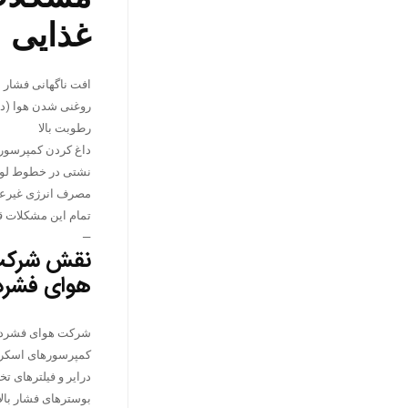
غذایی
افت ناگهانی فشار
روغنی شدن هوا (در 
رطوبت بالا
داغ کردن کمپرسور
نشتی در خطوط لو
مصرف انرژی غیرع
تمام این مشکلات 
—
نقش شرکت ه
هوای فشرد
شرکت هوای فشرده تب
کمپرسورهای اسکرو
درایر و فیلترهای 
بوسترهای فشار بالا