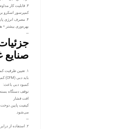
۳. قابلیت کار مداوم در خطوط تولید ۲۴ ساعته
کمپرسور اسکرو برای
۴. مصرف انرژی پایین‌تر نسبت به مدل‌های پیستونی
بهره‌وری بیشتر = هز
—
جزئیات
صنایع غ
۱. تعیین ظرفیت کمپرسور براساس نیاز واقعی خط تولید
باید دبی (CFM) کمپرسور با مجموع مصرف دستگاه‌ها مطابقت داشته باشد.
کمبود دبی باعث:
توقف دستگاه بسته‌
افت فشار
کیفیت پایین دوخت 
می‌شود.
—
۲. استفاده از درایر و فیلترهای تخصصی غذایی