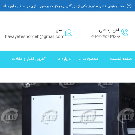
صنایع هوای فشرده تبریز یکی از بزرگترین مرکز کمپرسورسازی در سطح خاورمیانه
تلفن ارتباطی
ایمیل
havayefeshordeh@gmail.com
041-32459496-8
صفحه نخست
محصولات
درباره ما
آخرین اخبار و مقالات