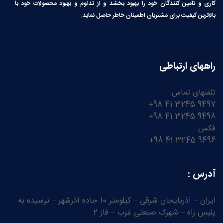
کاری و تامین کنندگان خود را بهبود بخشد و از تداوم و بهبود محصولات خود با
بالاترین کیفیت برای مشتریان اطمینان خاطر حاصل نماید.
راههای ارتباطی
تلفنهای تماس
9497 3245 41 98+
9498 3245 41 98+
فکس :
9496 3245 41 98+
آدرس :
ایران – آذربایجان شرقی – کیلومتر 10 جاده آذرشهر – نرسیده به
پلیس راه – شهرک صنعتی غرب – فاز 2