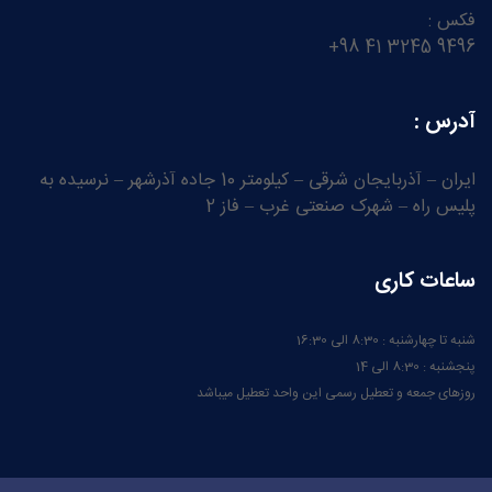
فکس :
9496 3245 41 98+
آدرس :
ایران – آذربایجان شرقی – کیلومتر 10 جاده آذرشهر – نرسیده به
پلیس راه – شهرک صنعتی غرب – فاز 2
ساعات کاری
شنبه تا چهارشنبه : 8:30 الی 16:30
پنجشنبه : 8:30 الی 14
روزهای جمعه و تعطیل رسمی این واحد تعطیل میباشد