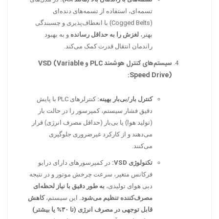
تسمه‌ای، استفاده از تسمه‌های دنده‌ای
(Cogged Belts) با انعطاف‌پذیری و چسبندگی
بهتر،
لغزش را به حداقل رسانده
و به بهبود
راندمان انتقال قدرت کمک می‌کند.
سیستم‌های کنترل هوشمند PLC و VSD (Variable
Speed Drive):
کنترل بار/بی‌بار بهینه:
کنترلرهای PLC با پایش
دقیق فشار سیستم، کمپرسور را در حالت بار
(تولید هوا) یا بی‌بار (حداقل مصرف انرژی) قرار
می‌دهند و از کارکرد غیرضروری جلوگیری
می‌کنند.
تکنولوژی VSD:
در کمپرسورهای دارای درایو
فرکانس متغیر، سرعت چرخش موتور و در نتیجه
دبی هوای تولیدی،
به طور دقیق با نیاز لحظه‌ای
مصرف‌کننده تنظیم می‌شود.
این سیستم،
کاهش
قابل توجهی در مصرف انرژی (تا ۳۰% یا بیشتر)