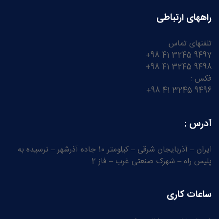
راههای ارتباطی
تلفنهای تماس
9497 3245 41 98+
9498 3245 41 98+
فکس :
9496 3245 41 98+
آدرس :
ایران – آذربایجان شرقی – کیلومتر 10 جاده آذرشهر – نرسیده به
پلیس راه – شهرک صنعتی غرب – فاز 2
ساعات کاری