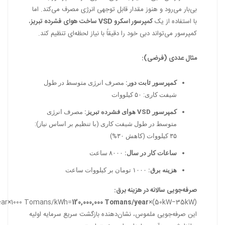
بی‌بار می‌رود و هنوز مقدار قابل توجهی انرژی مصرف می‌کند. اما
با استفاده از یک
کمپرسور اسکرو VSD ساخت هوای فشرده تبریز
،
کمپرسور می‌تواند دبی خود را دقیقاً با نیاز لحظه‌ای تنظیم کند.
مثال عددی (فرضی):
کمپرسور ثابت دور:
مصرف انرژی متوسط در طول
شیفت کاری: ۵۰ کیلووات
کمپرسور VSD هوای فشرده تبریز:
مصرف انرژی
متوسط در طول شیفت کاری (با تنظیم بر اساس نیاز):
۳۵ کیلووات (کاهش ۳۰%)
ساعات کار در سال:
۸۰۰۰ ساعت
هزینه برق:
۱۰۰۰ تومان بر کیلووات ساعت
صرفه‌جویی سالانه در هزینه برق:
ear
×
1000
Tomans/kWh
=
120
,
000
,
000
Tomans/year
×
)
50
kW
−
35
kW
(
این صرفه‌جویی ملموس، نشان‌دهنده بازگشت سریع سرمایه اولیه