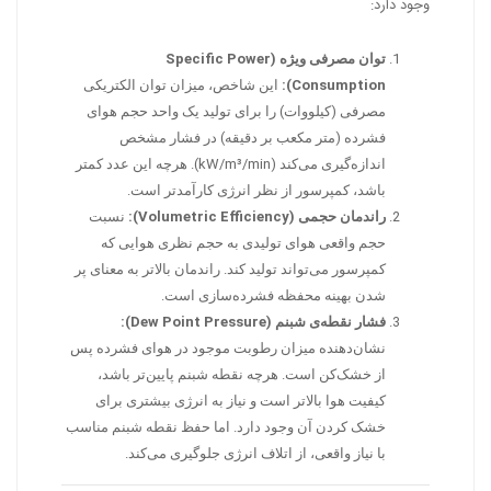
وجود دارد:
توان مصرفی ویژه (Specific Power
Consumption):
این شاخص، میزان توان الکتریکی
مصرفی (کیلووات) را برای تولید یک واحد حجم هوای
فشرده (متر مکعب بر دقیقه) در فشار مشخص
اندازه‌گیری می‌کند (kW/m³/min). هرچه این عدد کمتر
باشد، کمپرسور از نظر انرژی کارآمدتر است.
راندمان حجمی (Volumetric Efficiency):
نسبت
حجم واقعی هوای تولیدی به حجم نظری هوایی که
کمپرسور می‌تواند تولید کند. راندمان بالاتر به معنای پر
شدن بهینه محفظه فشرده‌سازی است.
فشار نقطه‌ی شبنم (Dew Point Pressure):
نشان‌دهنده میزان رطوبت موجود در هوای فشرده پس
از خشک‌کن است. هرچه نقطه شبنم پایین‌تر باشد،
کیفیت هوا بالاتر است و نیاز به انرژی بیشتری برای
خشک کردن آن وجود دارد. اما حفظ نقطه شبنم مناسب
با نیاز واقعی، از اتلاف انرژی جلوگیری می‌کند.