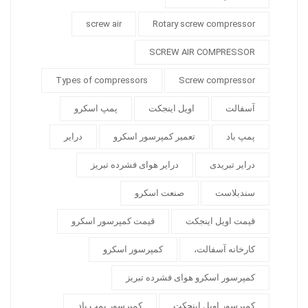
screw air
Rotary screw compressor
SCREW AIR COMPRESSOR
Types of compressors
Screw compressor
آسفالت
اویل اینجکت
پمپ اسکرو
پمپ باد
تعمیر کمپرسور اسکرو
درایر
درایر تبریدی
درایر هوای فشرده تبریز
سندبلاست
صنعت اسکرو
قیمت اویل اینجکت
قیمت کمپرسور اسکرو
کارخانه آسفالت،
کمپرسور اسکرو
کمپرسور اسکرو هوای فشرده تبریز
کمپرسور اویل اینجکت
کمپرسور پمپ باد