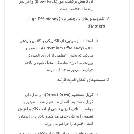
آن
کاهش برگشت هوا (Blow-back)
و افزایش
راندمان حجمی است.
الکتروموتورهای با بازدهی بالا (High Efficiency
Motors):
استفاده از
موتورهای الکتریکی با کلاس بازدهی
IE3 و IE4 (Premium Efficiency)
، تضمین
می‌کند که بخش اعظمی از انرژی الکتریکی
ورودی به انرژی مکانیکی تبدیل شود و اتلاف
حرارتی موتور به حداقل برسد.
سیستم‌های انتقال قدرت کارآمد:
کوپل مستقیم (Direct Drive):
در مدل‌های
کوپل مستقیم، اتصال مستقیم شفت موتور به
هواساز،
اتلاف انرژی ناشی از اصطکاک و لغزش
تسمه را به کلی حذف می‌کند
و بالاترین راندمان
انتقال قدرت را فراهم می‌آورد.
تسمه‌های با راندمان بالا (مانند AX):
در مدل‌های