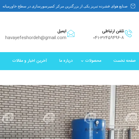
صنایع هوای فشرده تبریز یکی از بزرگترین مرکز کمپرسورسازی در سطح خاورمیانه
تلفن ارتباطی
ایمیل
havayefeshordeh@gmail.com
041-32459496-8
صفحه نخست
محصولات
درباره ما
آخرین اخبار و مقالات