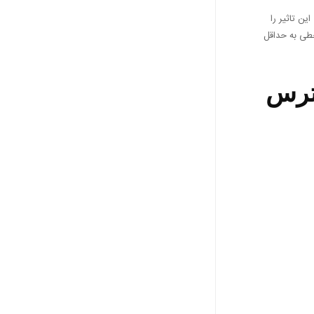
ن تاثیر را
خطی به حداقل
سترس