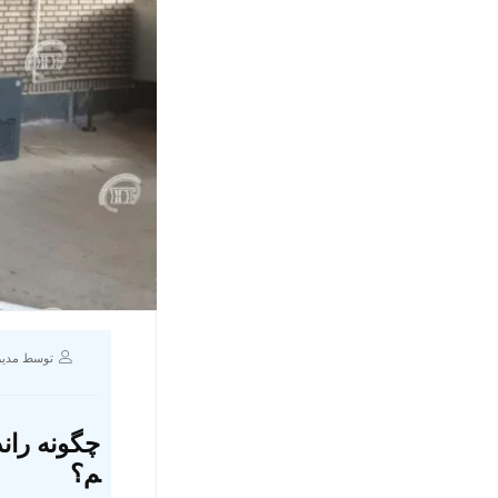
توسط مدیر
چگونه ران
م؟