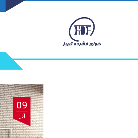
09
آذر