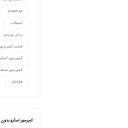
screw air
آسفالت
درایر تبریدی
قیمت کمپرسور
کمپرسور اسکرو
کمپرسور صنعت
هواساز
کمپرسور اسکرو بدون ر